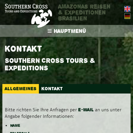
Amazonas Reisen
& Expeditionen
Brasilien
≡
HAUPTMENÜ
STARTSEITE
KONTAKT
AMAZONAS-TOUREN
SOUTHERN CROSS TOURS &
EXPEDITIONS
AMAZONAS-EXPEDITIONEN
WISSENSWERTES
ALLGEMEINES
KONTAKT
KONTAKT
E-MAIL
Bitte richten Sie Ihre Anfragen per
an uns unter
Angabe folgender Informationen:
NAME