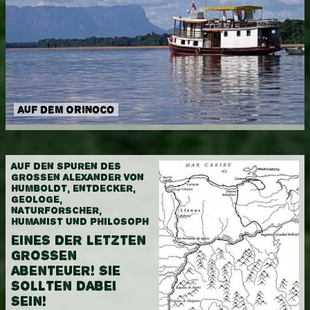
RORAIMA
WISSENSWERTES
KONTAKT
Auf dem Orinoco
AUF DEN SPUREN DES
GROSSEN ALEXANDER VON H
UMBOLDT, ENTDECKER, G
EOLOGE, N
ATURFORSCHER, H
UMANIST UND PHILOSOPH
EINES DER LETZTEN
GROSSEN A
BENTEUER! SIE S
OLLTEN DABEI S
EIN!