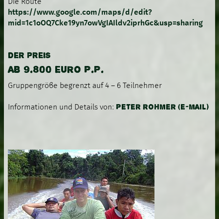
Die Route
https://www.google.com/maps/d/edit?
mid=1c1oOQ7Cke19yn7owVgIAIldv2iprhGc&usp=sharing
DER PREIS
AB 9.800 EURO P.P.
Gruppengröβe begrenzt auf 4 – 6 Teilnehmer
PETER ROHMER (E-MAIL)
Informationen und Details von: