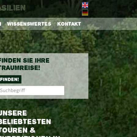
silien
N
WISSENSWERTES
KONTAKT
FINDEN SIE IHRE
TRAUMREISE!
FINDEN!
UNSERE
BELIEBTESTEN
TOUREN &