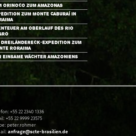
M ORINOCO ZUM AMAZONAS
EDITION ZUM MONTE CABURAÍ IN
RAIMA
ENTEUER AM OBERLAUF DES RIO
GRO
E DREILÄNDERECK-EXPEDITION ZUM
NTE RORAIMA
R EINSAME WÄCHTER AMAZONIENS
efon: +55 22 2340 1336
il: +55 22 9999 23575
pe: peter.rohmer
ail:
anfrage@scte-brasilien.de