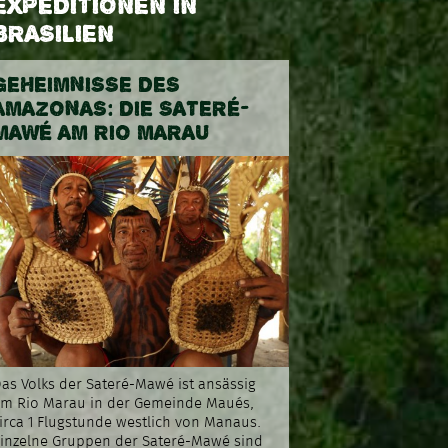
EXPEDITIONEN IN
BRASILIEN
GEHEIMNISSE DES
AMAZONAS: DIE SATERÉ-
MAWÉ AM RIO MARAU
as Volks der Sateré-Mawé ist ansässig
m Rio Marau in der Gemeinde Maués,
irca 1 Flugstunde westlich von Manaus.
inzelne Gruppen der Sateré-Mawé sind