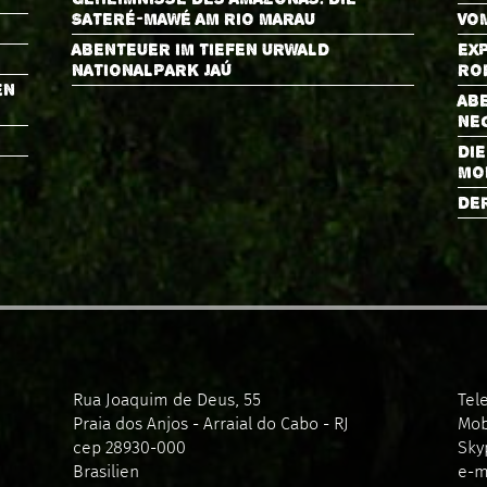
SATERÉ-MAWÉ AM RIO MARAU
VO
ABENTEUER IM TIEFEN URWALD
EXP
NATIONALPARK JAÚ
RO
EN
AB
NE
DI
MO
DE
Rua Joaquim de Deus, 55
Tel
Praia dos Anjos - Arraial do Cabo - RJ
Mob
cep 28930-000
Sky
Brasilien
e-m