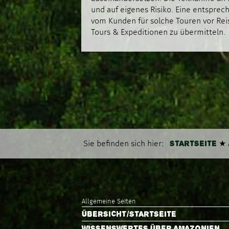
und auf eigenes Risiko. Eine entsprec
vom Kunden für solche Touren vor Rei
Tours & Expeditionen zu übermitteln.
STARTSEITE
Sie befinden sich hier:
★
Allgemeine Seiten
ÜBERSICHT/STARTSEITE
WISSENSWERTES ÜBER AMAZONIEN