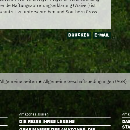
hende Haftungsabtretungserklärung (Waiver) ist
seantritt zu unterschreiben und Southern Cross
DRUCKEN
E-MAIL
Allgemeine Seiten
★
Allgemeine Geschäftsbedingungen (AGB)
Amazonas-Touren
Amaz
DIE REISE IHRES LEBENS
DAS
ST
GEHEIMNISSE DES AMAZONAS: DIE