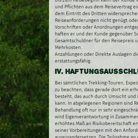
Bis zum Reisebeginn kann der Kunde ver
und Pflichten aus dem Reisevertrag ei
dem Eintritt des Dritten widersprech
Reiseanforderungen nicht genügt oder
Vorschriften oder Anordnungen entgegen
haften er und der Kunde gegenüber So
Gesamtschuldner für den Reisepreis u
Mehrkosten.
Anzahlungen oder Direkte Auslagen di
erstattungsfähig.
IV. HAFTUNGSAUSSCH
Bei sämtlichen Trekking-Touren, Exped
zu beachten, dass gerade dort ein erh
besteht, das auch durch Umsicht und
kann. In abgelegenen Regionen sind 
Behandlung oft nur in sehr eingesch
wird Eigenverantwortung in Zusammen
erhöhtes Maß an Risikobereitschaft e
seiner Vorbereitungen mit den Anfor
auseinandersetzen. Die Teilnahme an 