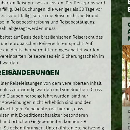
nbarten Reisepreises zu leisten. Der Reisepreis wird
 fällig. Bei Buchungen, die weniger als 30 Tage vor
is sofort fällig, sofern die Reise nicht auf Grund
ise in Reisebeschreibung und Reisebestätigung
zahl abgesagt werden muss.
eitet auf Basis des brasilianischen Reiserecht das
 und europäischen Reiserecht entspricht. Auf
 ein deutscher Vermittler eingeschaltet werden
vereinbarten Reisepreises ein Sicherungsschein im
lt werden.
 PREISÄNDERUNGEN
ner Reiseleistungen von dem vereinbarten Inhalt
sschluss notwendig werden und von Southern Cross
und Glauben herbeigeführt wurden, sind nur
r Abweichungen nicht erheblich sind und den
trächtigen. Zu beachten ist hierbei, dass
D
eisen mit Expeditionscharakter besonderen
a
iel und örtlichen Gegebenheiten können z.B.
c
en, Streckenführungen, Unterkünften etc notwendig
E