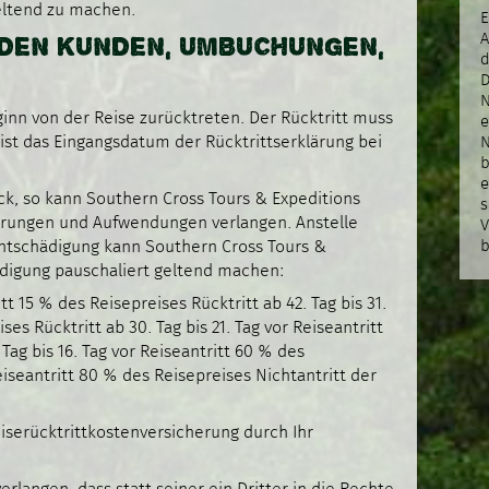
eltend zu machen.
E
H DEN KUNDEN, UMBUCHUNGEN,
A
d
D
N
inn von der Reise zurücktreten. Der Rücktritt muss
e
 ist das Eingangsdatum der Rücktrittserklärung bei
N
b
e
ck, so kann Southern Cross Tours & Expeditions
s
ehrungen und Aufwendungen verlangen. Anstelle
V
ntschädigung kann Southern Cross Tours &
b
ädigung pauschaliert geltend machen:
tt 15 % des Reisepreises Rücktritt ab 42. Tag bis 31.
ses Rücktritt ab 30. Tag bis 21. Tag vor Reiseantritt
Tag bis 16. Tag vor Reiseantritt 60 % des
eiseantritt 80 % des Reisepreises Nichtantritt der
iserücktrittkostenversicherung durch Ihr