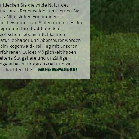
ntdecken Sie die wilde Natur des
mazonas Regenwaldes und lernen Sie
as Alltagsleben von indigenen
orfbewohnern an Seitenarmen des Rio
egro und Ihre tra­dition­ellen,
xotischen Lebensmittel kennen.
aturliebhaber und Abenteurer werden
eim Regenwald-Trekking mit unseren
rfahrenen Guides Möglichkeit haben
eltene Säugetiere und unzählige
ogelarten zu fotografieren und zu
MEHR ERFAHREN!
eobachten. Uns...