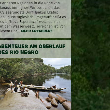
n anderen Regionen in die Nähe von
anaus immigriert.Wir besuchen das
972 gegründete Dorf Ipakup Ekatup
ap in Portugiesisch umgetauft heißt es
eute "Nova Esperança" welches nur
uf dem Wasserweg zu erreichen ist. Von
MEHR ERFAHREN!
iesem Dor...
ABENTEUER AM OBERLAUF
DES RIO NEGRO