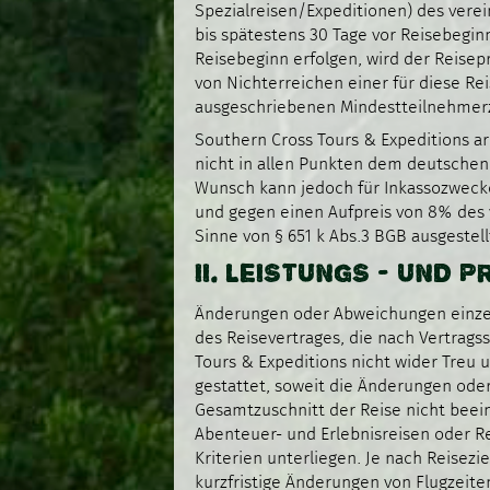
Spezialreisen/Expeditionen) des verei
bis spätestens 30 Tage vor Reisebeginn
Reisebeginn erfolgen, wird der Reisepre
von Nichterreichen einer für diese Re
ausgeschriebenen Mindestteilnehmer
Southern Cross Tours & Expeditions arb
nicht in allen Punkten dem deutschen
Wunsch kann jedoch für Inkassozwecke
und gegen einen Aufpreis von 8% des 
Sinne von § 651 k Abs.3 BGB ausgestel
II. LEISTUNGS - UND
Änderungen oder Abweichungen einzel
des Reisevertrages, die nach Vertrag
Tours & Expeditions nicht wider Treu 
gestattet, soweit die Änderungen ode
Gesamtzuschnitt der Reise nicht beein
Abenteuer- und Erlebnisreisen oder R
Kriterien unterliegen. Je nach Reisez
kurzfristige Änderungen von Flugzeit