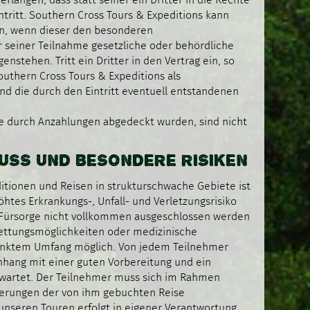
langen, dass statt seiner ein Dritter in die Rechte
ntritt. Southern Cross Tours & Expeditions kann
en, wenn dieser den besonderen
 seiner Teilnahme gesetzliche oder behördliche
stehen. Tritt ein Dritter in den Vertrag ein, so
uthern Cross Tours & Expeditions als
nd die durch den Eintritt eventuell entstandenen
e durch Anzahlungen abgedeckt wurden, sind nicht
LUSS UND BESONDERE RISIKEN
itionen und Reisen in strukturschwache Gebiete ist
öhtes Erkrankungs-, Unfall- und Verletzungsrisiko
 Fürsorge nicht vollkommen ausgeschlossen werden
Rettungsmöglichkeiten oder medizinische
ränktem Umfang möglich. Von jedem Teilnehmer
hang mit einer guten Vorbereitung und ein
rwartet. Der Teilnehmer muss sich im Rahmen
derungen der von ihm gebuchten Reise
unseren Touren erfolgt in eigener Verantwortung