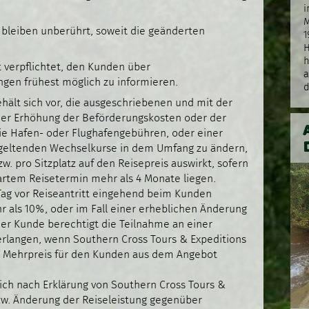
i
M
bleiben unberührt, soweit die geänderten
1
.
H
h
t verpflichtet, den Kunden über
a
gen frühest möglich zu informieren.
d
hält sich vor, die ausgeschriebenen und mit der
 der Erhöhung der Beförderungskosten oder der
ie Hafen- oder Flughafengebühren, oder einer
 geltenden Wechselkurse in dem Umfang zu ändern,
. pro Sitzplatz auf den Reisepreis auswirkt, sofern
artem Reisetermin mehr als 4 Monate liegen.
 Tag vor Reiseantritt eingehend beim Kunden
r als 10%, oder im Fall einer erheblichen Änderung
 der Kunde berechtigt die Teilnahme an einer
erlangen, wenn Southern Cross Tours & Expeditions
hne Mehrpreis für den Kunden aus dem Angebot
ich nach Erklärung von Southern Cross Tours &
zw. Änderung der Reiseleistung gegenüber